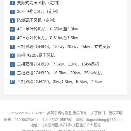
变频式高压风机（定制）
1
304不锈钢风刀（定制）
2
防爆高压风机（定制）
3
4GH单叶轮风机，0.55kw至3.3kw
4
4GH双叶轮风机，0.81kw至7.5kw
5
三相双段2GH943，15kw，20kw，25kw，立式安装
6
单相电220v高压风机
7
三相双段2GH820，7.5kw，11kw，15kw风机
8
三相双段2GH920，16.5kw，20kw，25kw风机
9
三相双段2GH720，3kw,4.3kw，5.5kw，7.5kw
10
Copyright © 2015-2021 美其乐机电设备 版权所有
关于我们
版权声明
座机：
010-56370611
手机:
15321055760
邮箱：liuguoqilong@163.com
地址：北京通州区中关村科技园金桥产业基地