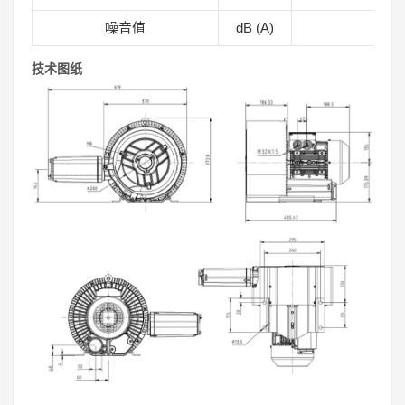
噪音值
dB (A)
7
技术图纸