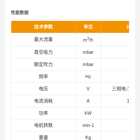
性能数据
技术参数
单位
2GH52
3
最大流量
2
m
/h
真空吸力
mbar
-3
额定吹力
mbar
4
频率
Hz
5
电压
V
三相电△200-24
电流消耗
A
10.4△
功率
kW
3
电机转数
min-1
28
重量
Kg
3